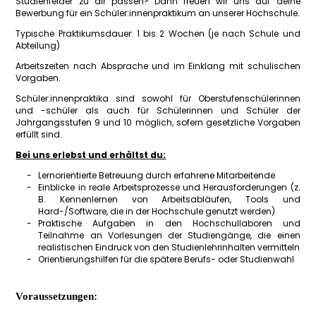
Studienfelder zu dir passen? Dann freuen wir uns auf deine
Bewerbung für ein Schüler:innenpraktikum an unserer Hochschule.
Typische Praktikumsdauer: 1 bis 2 Wochen (je nach Schule und
Abteilung)
Arbeitszeiten nach Absprache und im Einklang mit schulischen
Vorgaben.
Schüler:innenpraktika sind sowohl für Oberstufenschülerinnen
und -schüler als auch für Schülerinnen und Schüler der
Jahrgangsstufen 9 und 10 möglich, sofern gesetzliche Vorgaben
erfüllt sind.
Bei uns erlebst und erhältst du:
Lernorientierte Betreuung durch erfahrene Mitarbeitende
Einblicke in reale Arbeitsprozesse und Herausforderungen (z.
B. Kennenlernen von Arbeitsabläufen, Tools und
Hard-/Software, die in der Hochschule genutzt werden)
Praktische Aufgaben in den Hochschullaboren und
Teilnahme an Vorlesungen der Studiengänge, die einen
realistischen Eindruck von den Studienlehrinhalten vermitteln
Orientierungshilfen für die spätere Berufs- oder Studienwahl
Voraussetzungen: